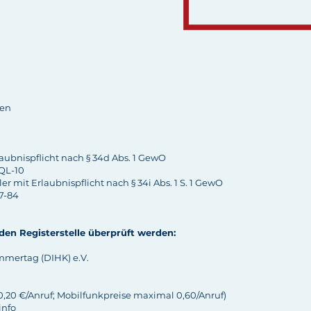
hen
aubnispflicht nach § 34d Abs. 1 GewO
QL-10
r mit Erlaubnispflicht nach § 34i Abs. 1 S. 1 GewO
7-84
den Registerstelle überprüft werden:
mmertag (DIHK) e.V.
 0,20 €/Anruf; Mobilfunkpreise maximal 0,60/Anruf)
info