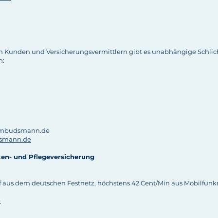
en Kunden und Versicherungsvermittlern gibt es unabhängige Schlic
n:
sombudsmann.de
smann.de
en- und Pflegeversicherung
ruf aus dem deutschen Festnetz, höchstens 42 Cent/Min aus Mobilfunk
e