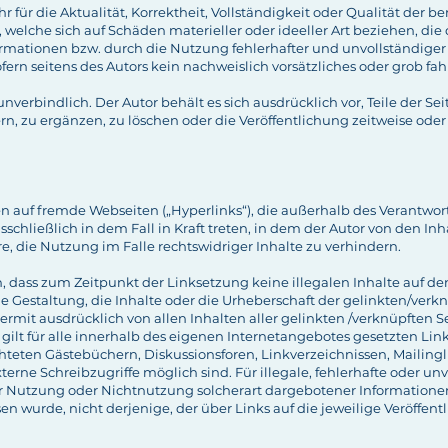
für die Aktualität, Korrektheit, Vollständigkeit oder Qualität der be
elche sich auf Schäden materieller oder ideeller Art beziehen, die
mationen bzw. durch die Nutzung fehlerhafter und unvollständiger
fern seitens des Autors kein nachweislich vorsätzliches oder grob fah
nverbindlich. Der Autor behält es sich ausdrücklich vor, Teile der 
 zu ergänzen, zu löschen oder die Veröffentlichung zeitweise oder 
en auf fremde Webseiten („Hyperlinks“), die außerhalb des Verantwor
chließlich in dem Fall in Kraft treten, in dem der Autor von den In
 die Nutzung im Falle rechtswidriger Inhalte zu verhindern.
ch, dass zum Zeitpunkt der Linksetzung keine illegalen Inhalte auf d
e Gestaltung, die Inhalte oder die Urheberschaft der gelinkten/verkn
hiermit ausdrücklich von allen Inhalten aller gelinkten /verknüpften 
gilt für alle innerhalb des eigenen Internetangebotes gesetzten Lin
teten Gästebüchern, Diskussionsforen, Linkverzeichnissen, Mailing
erne Schreibzugriffe möglich sind. Für illegale, fehlerhafte oder un
r Nutzung oder Nichtnutzung solcherart dargebotener Informationen 
en wurde, nicht derjenige, der über Links auf die jeweilige Veröffentl