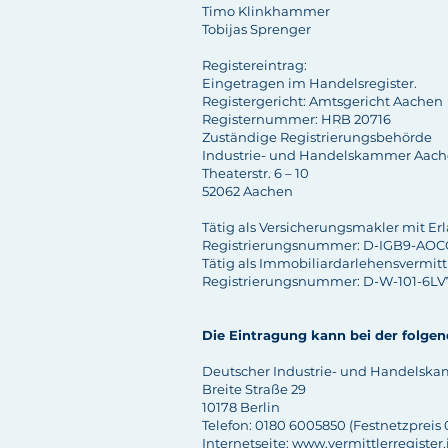
Timo Klinkhammer
Tobijas Sprenger
Registereintrag:
Eingetragen im Handelsregister.
Registergericht: Amtsgericht Aachen
Registernummer: HRB 20716
Zuständige Registrierungsbehörde
In­dus­trie- und Han­dels­kam­mer Aa­c
Thea­ter­str. 6 – 10
52062 Aa­chen
Tätig als Versicherungsmakler mit Erl
Registrierungsnummer: D-IGB9-AOC
Tätig als Immobiliardarlehensvermittle
Registrierungsnummer: D-W-101-6LV
Die Eintragung kann bei der folgen
Deutscher Industrie- und Handelska
Breite Straße 29
10178 Berlin
Telefon: 0180 6005850 (Festnetzpreis
Internetseite:
www.vermittlerregister.