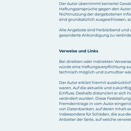
Der Autor übernimmt keinerlei Gewähr 
Haftungsansprüche gegen den Autor, w
Nichtnutzung der dargebotenen Infor
sind grundsätzlich ausgeschlossen, so
Alle Angebote sind freibleibend und u
gesonderte Ankündigung zu verändern,
Verweise und Links
Bei direkten oder indirekten Verweis
würde eine Haftungsverpflichtung auss
technisch möglich und zumutbar wäre,
Der Autor erklärt hiermit ausdrückli
waren. Auf die aktuelle und zukünftig
Einfluss. Deshalb distanziert er sich 
verändert wurden. Diese Feststellung 
Fremdeinträge in vom Autor eingerich
von Datenbanken, auf deren Inhalt ext
insbesondere für Schäden, die aus de
Anbieter der Seite, auf welche verwies