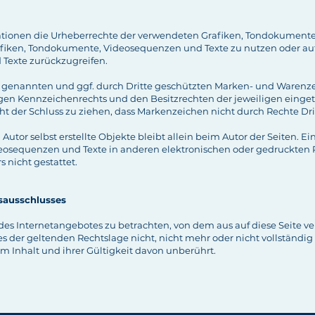
likationen die Urheberrechte der verwendeten Grafiken, Tondokumen
rafiken, Tondokumente, Videosequenzen und Texte zu nutzen oder auf 
Texte zurückzugreifen.
s genannten und ggf. durch Dritte geschützten Marken- und Warenz
en Kennzeichenrechts und den Besitzrechten der jeweiligen einge
t der Schluss zu ziehen, dass Markenzeichen nicht durch Rechte Drit
m Autor selbst erstellte Objekte bleibt allein beim Autor der Seiten. 
eosequenzen und Texte in anderen elektronischen oder gedruckten P
 nicht gestattet.
sausschlusses
l des Internetangebotes zu betrachten, von dem aus auf diese Seite ve
s der geltenden Rechtslage nicht, nicht mehr oder nicht vollständig 
m Inhalt und ihrer Gültigkeit davon unberührt.