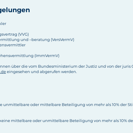
elungen
kler
gsvertrag (VVG)
ermittlung und –beratung (VersVermV)
hensvermittler
lehensvermittlung (ImmVermV)
önnen über die vom Bundesministerium der Justiz und von der juri
.de
eingesehen und abgerufen werden.
ne unmittelbare oder mittelbare Beteiligung von mehr als 10% der S
eine mittelbare oder unmittelbare Beteiligung von mehr als 10% de