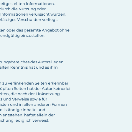
reitgestellten Informationen.
 durch die Nutzung oder
 Informationen verursacht wurden,
rlässiges Verschulden vorliegt.
Seiten oder das gesamte Angebot ohne
endgültig einzustellen.
tungsbereiches des Autors liegen,
halten Kenntnis hat und es ihm
en zu verlinkenden Seiten erkennbar
üpften Seiten hat der Autor keinerlei
Seiten, die nach der Linksetzung
ks und Verweise sowie für
listen und in allen anderen Formen
vollständige Inhalte und
entstehen, haftet allein der
ichung lediglich verweist.