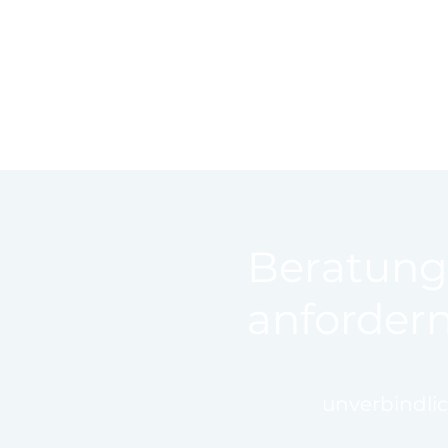
Beratung
anforder
unverbindli