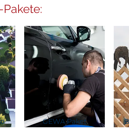
-Pakete:
nd
GEWA Paket
B