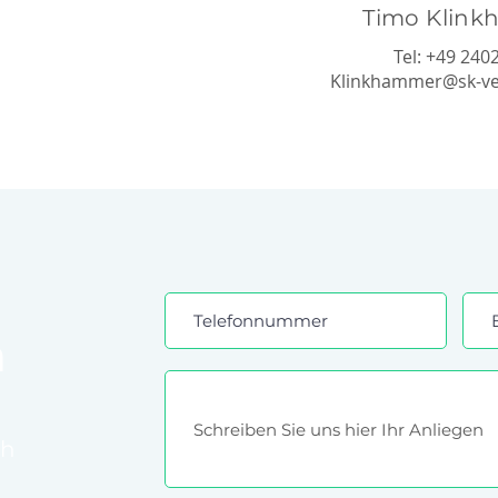
Timo Klin
Tel: +4
9 240
Klinkhammer@sk-ve
n
ch